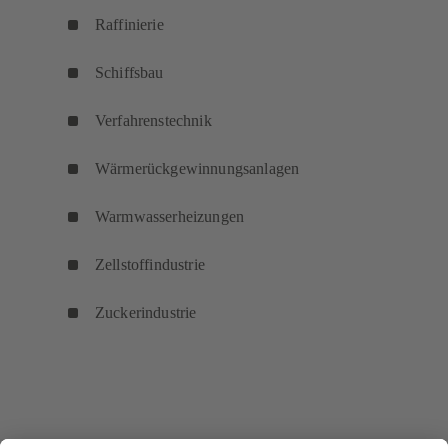
Raffinierie
Schiffsbau
Verfahrenstechnik
Wärmerückgewinnungsanlagen
Warmwasserheizungen
Zellstoffindustrie
Zuckerindustrie