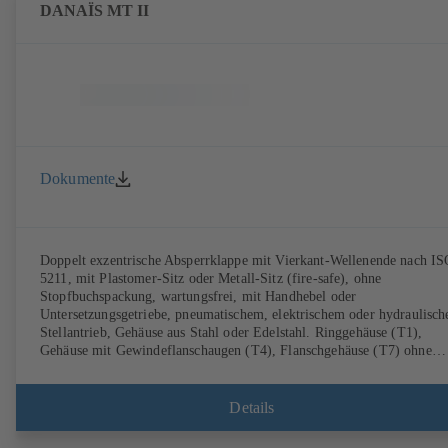
DANAÏS MT II
Dokumente
Doppelt exzentrische Absperrklappe mit Vierkant-Wellenende nach I
5211, mit Plastomer-Sitz oder Metall-Sitz (fire-safe), ohne
Stopfbuchspackung, wartungsfrei, mit Handhebel oder
Untersetzungsgetriebe, pneumatischem, elektrischem oder hydraulisc
Stellantrieb, Gehäuse aus Stahl oder Edelstahl. Ringgehäuse (T1),
Gehäuse mit Gewindeflanschaugen (T4), Flanschgehäuse (T7) ohne
Dichtleiste oder mit Dichtleiste. Die Gehäusetypen T4 und T7 erlaube
den Einsatz als Endarmatur. Anschlüsse nach EN, ASME oder JIS.
Zertifizierung nach TA Luft.
Details