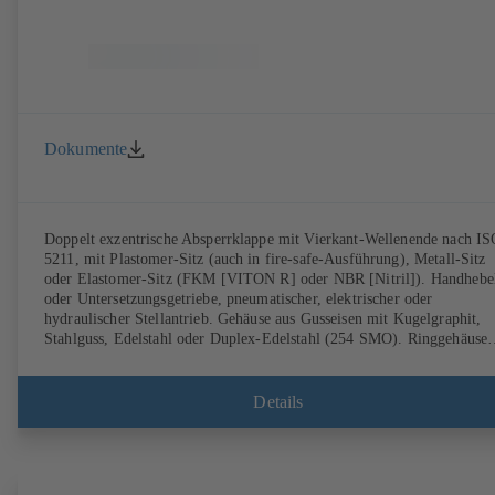
Dokumente
Doppelt exzentrische Absperrklappe mit Vierkant-Wellenende nach I
5211, mit Plastomer-Sitz (auch in fire-safe-Ausführung), Metall-Sitz
oder Elastomer-Sitz (FKM [VITON R] oder NBR [Nitril]). Handhebe
oder Untersetzungsgetriebe, pneumatischer, elektrischer oder
hydraulischer Stellantrieb. Gehäuse aus Gusseisen mit Kugelgraphit,
Stahlguss, Edelstahl oder Duplex-Edelstahl (254 SMO). Ringgehäuse
(T1), Gehäuse mit Gewindeflanschaugen (T4), T4 für einseitiges
Abflanschen und den Einsatz als Endarmatur mit Gegenflansch.
Anschlüsse nach EN, ASME oder JIS. Fire-safe-Prüfung und -
Details
Zertifizierung nach API 607. Emissionsverhalten geprüft und zertifizi
nach EN ISO 15848-1. ATEX-Ausführung nach Richtlinie 2014/34/E