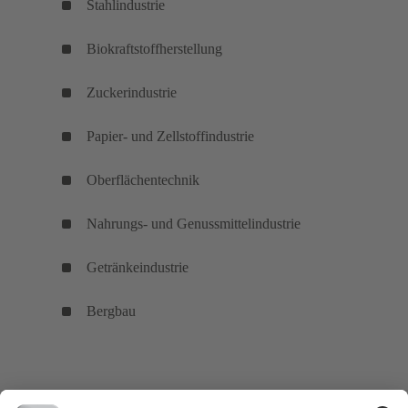
Stahlindustrie
Biokraftstoffherstellung
Zuckerindustrie
Papier- und Zellstoffindustrie
Oberflächentechnik
Nahrungs- und Genussmittelindustrie
Getränkeindustrie
Bergbau