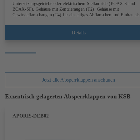
Untersetzungsgetriebe oder elektrischem Stellantrieb (BOAX-S und
BOAX-SF), Gehäuse mit Zentrieraugen (T2), Gehäuse mit
Gewindeflanschaugen (T4) für einseitiges Abflanschen und Einbau als
Endarmatur, Klappenscheibe aus Edelstahl 1.4308, Anschlüsse nach E
Details
Jetzt alle Absperrklappen anschauen
Exzentrisch gelagerten Absperrklappen von KSB
APORIS-DEB02