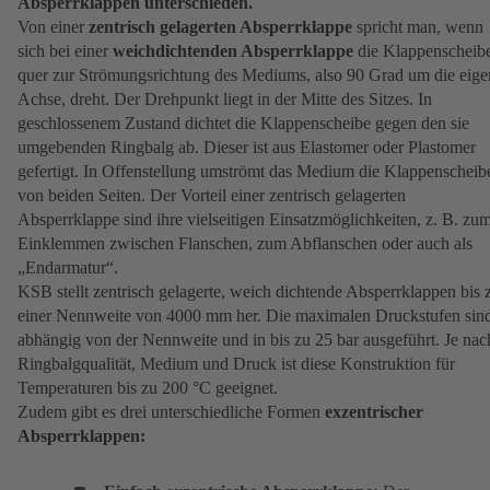
Absperrklappen unterschieden.
Von einer
zentrisch gelagerten Absperrklappe
spricht man, wenn
sich bei einer
weichdichtenden Absperrklappe
die Klappenscheib
quer zur Strömungsrichtung des Mediums, also 90 Grad um die eige
Achse, dreht. Der Drehpunkt liegt in der Mitte des Sitzes. In
geschlossenem Zustand dichtet die Klappenscheibe gegen den sie
umgebenden Ringbalg ab. Dieser ist aus Elastomer oder Plastomer
gefertigt. In Offenstellung umströmt das Medium die Klappenscheib
von beiden Seiten. Der Vorteil einer zentrisch gelagerten
Absperrklappe sind ihre vielseitigen Einsatzmöglichkeiten, z. B. zu
Einklemmen zwischen Flanschen, zum Abflanschen oder auch als
„Endarmatur“.
KSB stellt zentrisch gelagerte, weich dichtende Absperrklappen bis 
einer Nennweite von 4000 mm her. Die maximalen Druckstufen sin
abhängig von der Nennweite und in bis zu 25 bar ausgeführt. Je nac
Ringbalgqualität, Medium und Druck ist diese Konstruktion für
Temperaturen bis zu 200 °C geeignet.
Zudem gibt es drei unterschiedliche Formen
exzentrischer
Absperrklappen: