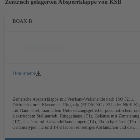
Zentrisch gelagerten Absperrklappe von KSB
BOAX-B
Dokumente
Zentrische Absperrklappe mit Vierkant-Wellenende nach ISO 5211,
Dichtheit durch Elastomer- Ringbalg (EPDM XC / XU oder Nitril K)
mit Handhebel, manuellem Untersetzungsgetriebe, pneumatischem ode
elektrischem Stellantrieb, Ringgehäuse (T1), Gehäuse mit Zentrieraug
(T2), Gehäuse mit Gewindeflanschaugen (T4), Flanschgehäuse (T5). 
Gehäusetypen T2 und T4 erlauben einseitiges Abflanschen und den
Einbau als Endarmatur. Klappenscheibe aus Gusseisen mit Kugelgrafit
oder Edelstahl. Anschlüsse nach EN.