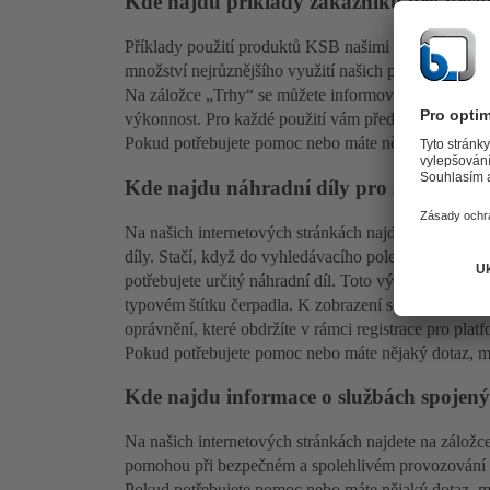
Kde najdu příklady zákazníků pro urči
Příklady použití produktů KSB našimi zákazníky vá
množství nejrůznějšího využití našich produktů a sh
Na záložce „Trhy“ se můžete informovat o oblastech
výkonnost. Pro každé použití vám představíme také o
Pokud potřebujete pomoc nebo máte nějaký dotaz, mů
Kde najdu náhradní díly pro své prod
Na našich internetových stránkách najdete na záložk
díly. Stačí, když do vyhledávacího pole na levé stra
potřebujete určitý náhradní díl. Toto výrobní číslo j
typovém štítku čerpadla. K zobrazení seznamu náhrad
oprávnění, které obdržíte v rámci registrace pro p
Pokud potřebujete pomoc nebo máte nějaký dotaz, mů
Kde najdu informace o službách spojen
Na našich internetových stránkách najdete na záložc
pomohou při bezpečném a spolehlivém provozování v
Pokud potřebujete pomoc nebo máte nějaký dotaz, mů