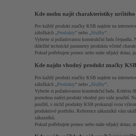
Kde mohu najít charakteristiky určité
Pro každý produkt značky KSB najdete na interneto
záložkách „
Produkty
“ nebo „
Služby
“.
Vyberte si požadovanou konstrukční řadu čerpadla. N
důležité technické parametry produktu včetně charakte
Pokud potřebujete pomoc nebo máte nějaký dotaz, pa
Kde najdu vhodný produkt značky KSB 
Pro každý produkt značky KSB najdete na interneto
záložkách „
Produkty
“ nebo „
Služby
“.
Vyberte si požadovanou konstrukční řadu. Kritéria fi
pomohou nalézt produkt vhodný pro vaše použití. Na
použití, v nichž produkty KSB prokazují svou výkon
produktové portfolio. Reference zákazníků vám ukáž
zákazníků.
Pokud potřebujete pomoc nebo máte nějaký dotaz, mů