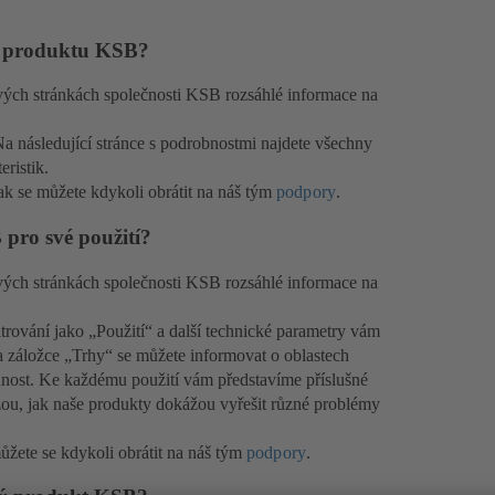
ho produktu KSB?
vých stránkách společnosti KSB rozsáhlé informace na
a následující stránce s podrobnostmi najdete všechny
ristik.
k se můžete kdykoli obrátit na náš tým
podpory
.
pro své použití?
vých stránkách společnosti KSB rozsáhlé informace na
ltrování jako „Použití“ a další technické parametry vám
 záložce „Trhy“ se můžete informovat o oblastech
nost. Ke každému použití vám představíme příslušné
ou, jak naše produkty dokážou vyřešit různé problémy
žete se kdykoli obrátit na náš tým
podpory
.