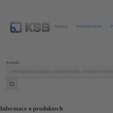
Produkty
Technické služby
P
Najít standardní výrobek
BIM a CAD
Nástroje pro 
Kontakt
Rozsah
vyhledávání
Rozsah
vyhledávání
Informace o produktech