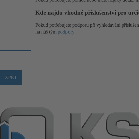
Kde najdu vhodné příslušenství pro urč
Pokud potřebujete podporu při vyhledávání příslušen
na náš tým
podpory
.
ZPĚT