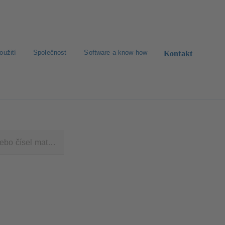
oužití
Společnost
Software a know-how
Kontakt
dimenzování
Zprávy