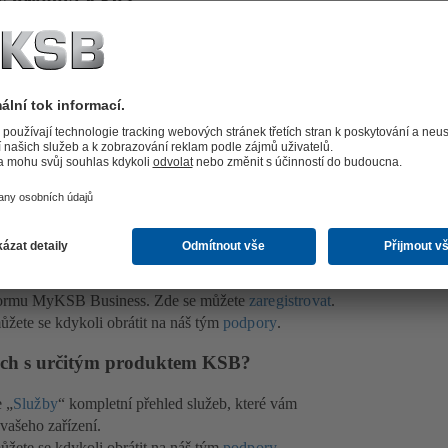
tý produkt KSB?
m pomohou při rozhodování. Jsme pyšní na velké
romáždili jsme je na internetových stránkách KSB.
 použití, v nichž produkty KSB prokazují svou
dpovídající příklady zákazníků.
žete se kdykoli obrátit na náš tým
podpory
.
ukty KSB?
ách „
Produkty
“ a „
Služby
“ rovněž vhodné náhradní
ně zadáte „výrobní číslo“ svého čerpadla KSB, pro které
ednoznačně charakterizuje váš produkt. Naleznete je na
ních dílů pro určitý produkt však potřebujete
latformu MyKSB Business. Zde se můžete
zaregistrovat
.
žete se kdykoli obrátit na náš tým
podpory
.
ých s určitým produktem KSB?
e „
Služby
“ kompletní přehled služeb, které vám
ašeho zařízení.
žete se kdykoli obrátit na náš tým
podpory
.