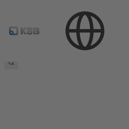
產品
產品型錄
BOA-Control DPR
搜
索
范
围
搜
索
范
围