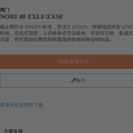
阀门
NORI 40 ZXLF/ZXSF
截止阀符合 DIN/EN 标准，带法兰 (ZXLF)、焊接端或焊套 (ZXS
料函、直线式顶部，止回锥体或节流锥体、非旋转主轴、集成式
示器，密封面由抗磨损和耐腐蚀的铬钢或铬镍钢制成。
KSB 联系方式
备件
查看所有文档和下载
主要应用