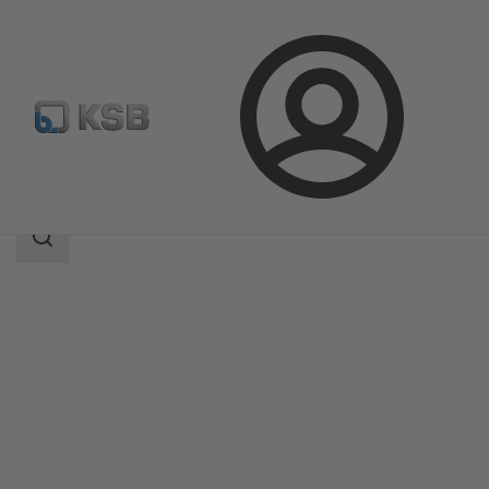
登
凯士比产品
产品目录
NORI 40 ZXLF/ZXSF
录
搜
索
范
围
搜
索
范
围