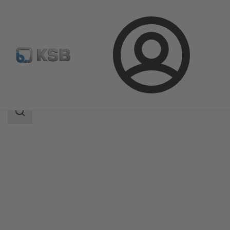
登
凯士比产品
产品目录
BOACHEM-ZXA
录
搜
索
范
围
搜
索
范
围