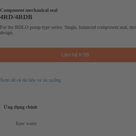
Component mechanical seal
4RD/4RDB
For the RDLO pump type series. Single, balanced component seal, dy
design.
Liên hệ KSB
Xem tất cả tài liệu và tải xuống
Ứng dụng chính
Raw water