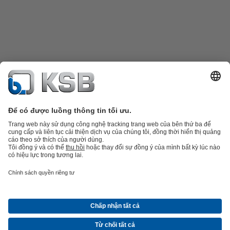
Danh mục sản phẩm
Phụ tùng thay thế
Dịch vụ kỹ thuật
Giỏ hàng
Phần
mềm và giải pháp
Công nghệ xử lý nước thải
Các ứng dụng ngành nước
Kỹ thuật công
nghiệp
Công nghệ xây dựng
Công nghệ năng lượng
Công ty
Tin tức và sự kiện
Báo chí
Nghề nghiệp
Mạng xã hội
Liên hệ