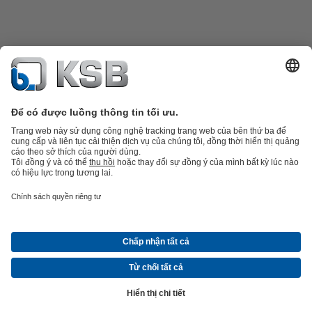
Danh mục sản phẩm
Phụ tùng thay thế
Dịch vụ kỹ thuật
Giỏ hàng
Phần
mềm và giải pháp
Công nghệ xử lý nước thải
Các ứng dụng ngành nước
Kỹ thuật công
nghiệp
Công nghệ xây dựng
Công nghệ năng lượng
Công ty
Tin tức và sự kiện
Báo chí
Nghề nghiệp
Mạng xã hội
Liên hệ
© Công ty TNHH KSB Việt Nam
Bảo vệ dữ liệu
Từ chối trách nhiệm
Ấn hiệu
Điều khoản giao hàng