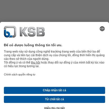
Danh mục sản phẩm
Phụ tùng thay thế
Dịch vụ kỹ thuật
Giỏ hàng
Phần
mềm và giải pháp
Công nghệ xử lý nước thải
Các ứng dụng ngành nước
Kỹ thuật công
nghiệp
Công nghệ xây dựng
Công nghệ năng lượng
Công ty
Tin tức và sự kiện
Báo chí
Nghề nghiệp
Mạng xã hội
Liên hệ
© Công ty TNHH KSB Việt Nam