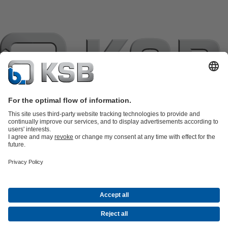
แค็ตตาล็อกผลิตภัณฑ์
อะไหล่
บริการด้านเทคนิค
ตะกร้าสินค้า
ซอฟต์แวร์และความรู้
เทคโนโลยีสำหรับงานน้ำเสีย
เทคโนโลยีสำหรับงานน้ำ
เทคโนโลยีสำหรับงานอุตสาหกรรม
เทคโนโลยีสำหรับงาน
อาคาร
เทคโนโลยีสำหรับงานพลังงาน
บริษัท
เหตุการณ์
กดพอร์ทัล
Career opportunities at KSB
เคเอสบีใน
โซเชียลมีเดีย
จดหมายข่าวเคเอสบี
(เปิด
การติดต่อ
© KSB Pumps Co.,Ltd.