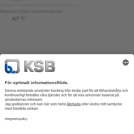
Maximal tillåten medietemperatur
427 °C
Produktkatalog
KSB SupremeServ: Reservdelar
KSB SupremeServ:
Premiumservice för pumpar och ventiler
Varukorgen
Produkter