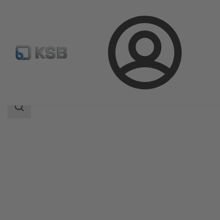
Login
Produkter
Produktkatalog
MIL 27000
Sökomfattning
Sökomfattning