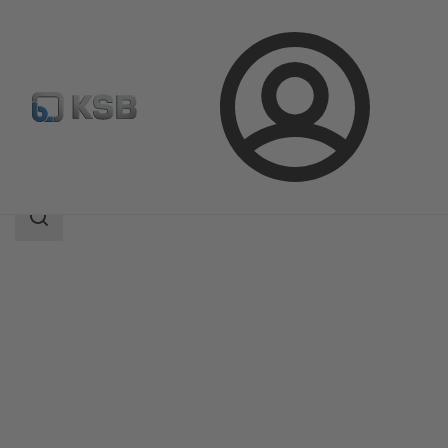
Login
Produkter
Produktkatalog
BOA-Systronic ePIC
Sökomfattning
Sökomfattning