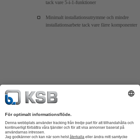
tack vare 5-i-1-funktioner
Minimalt installationsutrymme och mindre
installationsarbete tack vare färre komponenter