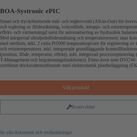
BOA-Systronic ePIC
Smart och tryckoberoende mät- och reglerventil (All-in-One) för över
och reglering av flödesriktning, volymflöde, inlopps- och returtemperat
effekt- och värmemängd samt för automatisering av hydraulisk balanse
Med integrerad ultraljudsflödesmätning och temperatursensor, utan kon
med medium, inkl. 2 extra Pt1000 temperaturgivare för registrering av 
och returtemperaturer, inkl. integrerade grundläggande kontrollfunktion
(position, flöde, temperatur, effekt), inkl. integrerad processoptimering 
T-Management och begränsningsfunktioner). Finns även som DVGW-
certifierat dricksvattenutförande med elektrostatisk plastbeläggning (E
Välj produkt
Reservdelar
Se alla dokument och nedladdningar