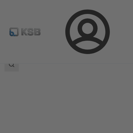
Login
Produkter
Produktkatalog
DANAÏS CRYO
Sökomfattning
Sökomfattning