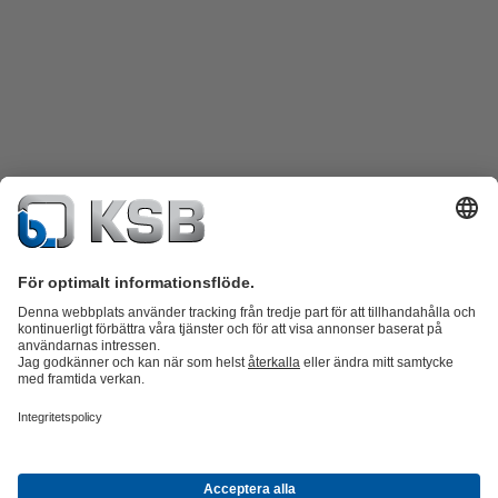
Produktkatalog
KSB SupremeServ: Reservdelar
KSB SupremeServ:
Premiumservice för pumpar och ventiler
Varukorgen
Produkter
Avlopp
Vatten
Industri
VVS
Energi