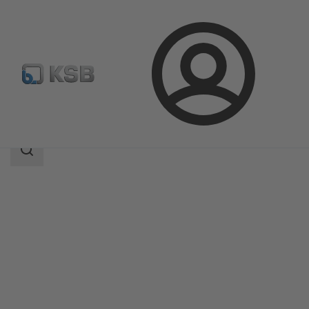
Login
Produkter
Produktkatalog
ZRN
Sökomfattning
Sökomfattning