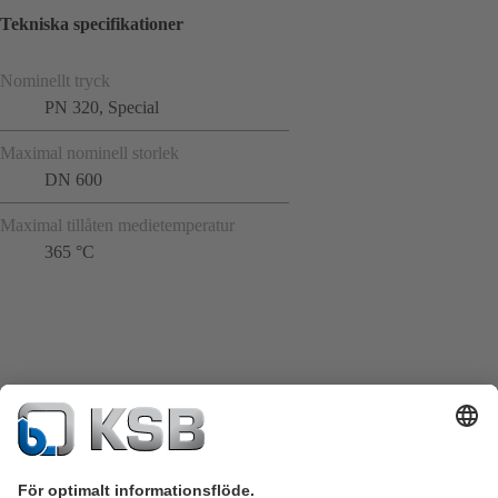
Tekniska specifikationer
Nominellt tryck
PN 320, Special
Maximal nominell storlek
DN 600
Maximal tillåten medietemperatur
365 °C