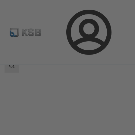
Login
Produkter
Produktkatalog
COBRA-TDC01/03
Sökomfattning
Sökomfattning