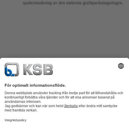
spaltextrudering av den mittersta grafitpackningsringen.
Produktkatalog
KSB SupremeServ: Reservdelar
KSB SupremeServ: