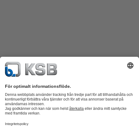
Produktkatalog
KSB SupremeServ: Reservdelar
KSB SupremeServ:
Premiumservice för pumpar och ventiler
Varukorgen
Produkter