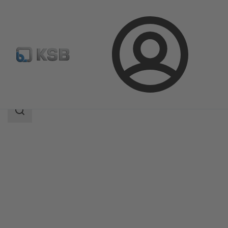
Login
Produkter
Produktkatalog
ECOLINE GT 40
Sökomfattning
Sökomfattning