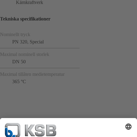
Kärnkraftverk
Tekniska specifikationer
Nominellt tryck
PN 320, Special
Maximal nominell storlek
DN 50
Maximal tillåten medietemperatur
365 °C