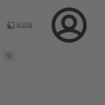
Login
Produkter
Produktkatalog
NUCA 320/-A 320/-ES typ I, II, IV
Sökomfattning
Sökomfattning