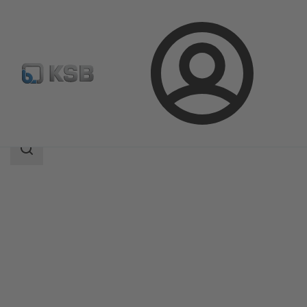
Login
Produkter
Produktkatalog
NORI 40 ZYLB/ZYSB
Sökomfattning
Sökomfattning