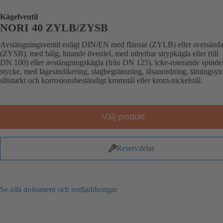
Kägelventil
NORI 40 ZYLB/ZYSB
Avstängningsventil enligt DIN/EN med flänsar (ZYLB) eller svetsända
(ZYSB), med bälg, lutande överdel, med utbytbar strypkägla eller (till
DN 100) eller avstängningskägla (från DN 125), icke-roterande spindel 
stycke, med lägesindikering, slagbegränsning, låsanordning, tätningsyt
slitstarkt och korrosionsbeständigt kromstål eller krom-nickelstål.
Välj produkt
Reservdelar
Se alla dokument och nedladdningar