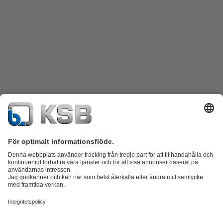
Produktkatalog
KSB SupremeServ: Reservdelar
KSB SupremeServ:
Premiumservice för pumpar och ventiler
Varukorgen
Produkter