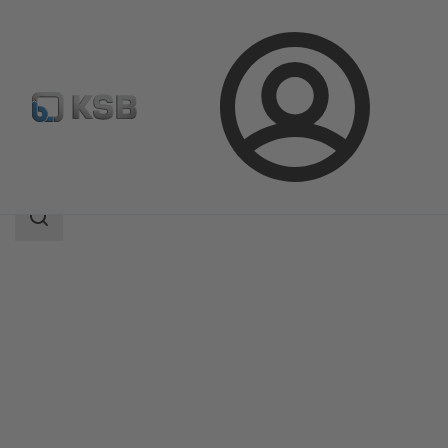
Login
Produkter
Produktkatalog
NORI 320 ZXSV
Sökomfattning
Sökomfattning