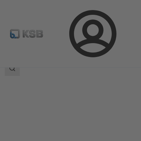
Login
Produkter
Produktkatalog
NORI 160 ZXL/ZXS
Sökomfattning
Sökomfattning