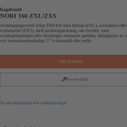
Kägelventil
NORI 160 ZXL/ZXS
Avstängningsventil enligt DIN/EN med flänsar (ZXL), svetsändar eller
svetsmuffar (ZXS), med packboxpackning, rak överdel, med
avstängningskägla eller strypkägla, roterande spindlar, tätningsytor av sl
och korrosionsbeständigt 17 %-kromstål eller stellit.
Välj produkt
Reservdelar
Se alla dokument och nedladdningar