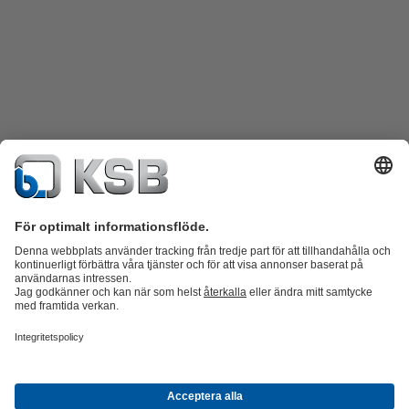
Produktkatalog
KSB SupremeServ: Reservdelar
KSB SupremeServ:
Premiumservice för pumpar och ventiler
Varukorgen
Produkter
Avlopp
Vatten
Industri
VVS
Energi