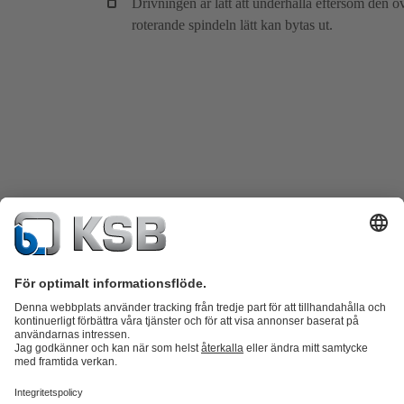
Drivningen är lätt att underhålla eftersom den ö
roterande spindeln lätt kan bytas ut.