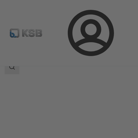
Login
Produkter
Produktkatalog
NORI 40 ZXLB/ZXSB
Sökomfattning
Sökomfattning