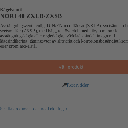
Kägelventil
NORI 40 ZXLB/ZXSB
Avstängningsventil enligt DIN/EN med flänsar (ZXLB), svetsändar ell
svetsmuffar (ZXSB), med bälg, rak överdel, med utbytbar konisk
avstängningskägla eller reglerkägla, tvådelad spindel, integrerad
lägesindikering, tätningsytor av slitstarkt och korrosionsbeständigt krom
eller krom-nickelstål.
Välj produkt
Reservdelar
Se alla dokument och nedladdningar