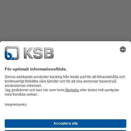
Produktkatalog
KSB SupremeServ: Reservdelar
KSB SupremeServ:
Premiumservice för pumpar och ventiler
Varukorgen
Produkter
Avlopp
Vatten
Industri
VVS
Energi
Företag
Event
Nyheter
Karriärmöjligheter hos KSB
Sociala Medier