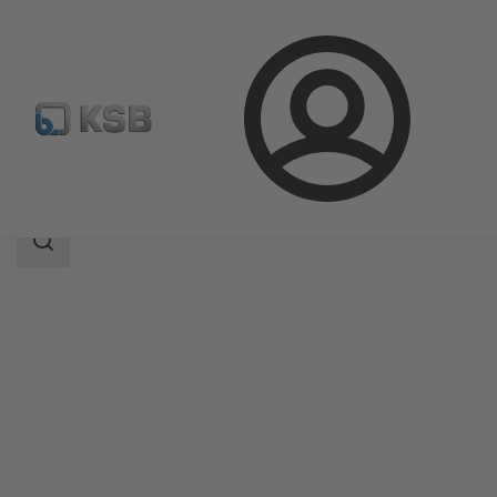
Login
Produkter
Produktkatalog
MIL 78000
Sökomfattning
Sökomfattning