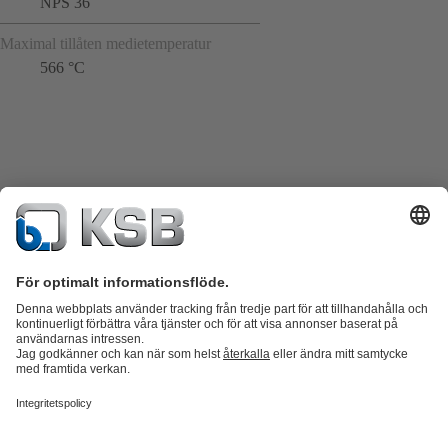
NPS 36
Maximal tillåten medietemperatur
566 °C
Produktkatalog
KSB SupremeServ: Reservdelar
KSB SupremeServ:
Premiumservice för pumpar och ventiler
Varukorgen
Produkter