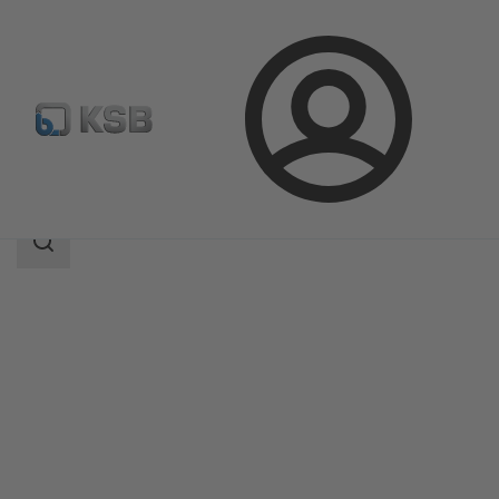
Login
Produkter
Produktkatalog
MIL 71000
Sökomfattning
Sökomfattning