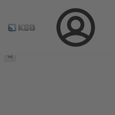
Login
Produkter
Produktkatalog
BOA-Control PIC
Sökomfattning
Sökomfattning