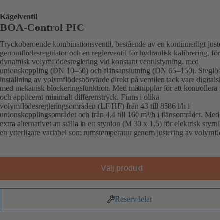
Kägelventil
BOA-Control PIC
Tryckoberoende kombinationsventil, bestående av en kontinuerligt just
genomflödesregulator och en reglerventil för hydraulisk kalibrering, fö
dynamisk volymflödesreglering vid konstant ventilstyrning. med
unionskoppling (DN 10–50) och flänsanslutning (DN 65–150). Steglö
inställning av volymflödesbörvärde direkt på ventilen tack vare digitals
med mekanisk blockeringsfunktion. Med mätnipplar för att kontrollera 
och applicerat minimalt differenstryck. Finns i olika
volymflödesregleringsområden (LF/HF) från 43 till 8586 l/h i
unionskopplingsområdet och från 4,4 till 160 m³/h i flänsområdet. Med
extra alternativet att ställa in ett styrdon (M 30 x 1,5) för elektrisk styrn
en ytterligare variabel som rumstemperatur genom justering av volymfl
Välj produkt
Reservdelar