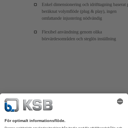
Enkel dimensionering och idrifttagning baserat 
beräknat volymflöde (plug & play), ingen
omfattande injustering nödvändig
Flexibel användning genom olika
börvärdesområden och steglös inställning