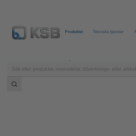
Produkter
Tekniska tjänster
A
Produkter
Produktkatalog
BOACHEM-ZXAB
Sökomfattning
Sökomfattning