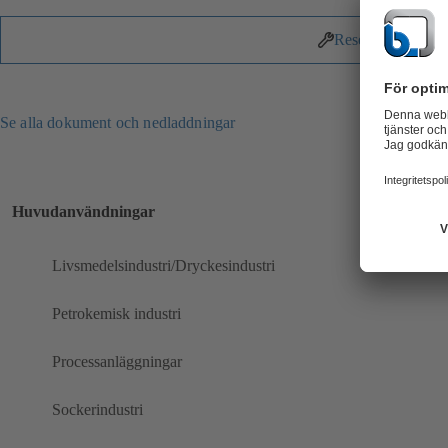
Reservdelar
Se alla dokument och nedladdningar
Huvudanvändningar
Livsmedelsindustri/Dryckesindustri
Petrokemisk industri
Processanläggningar
Sockerindustri