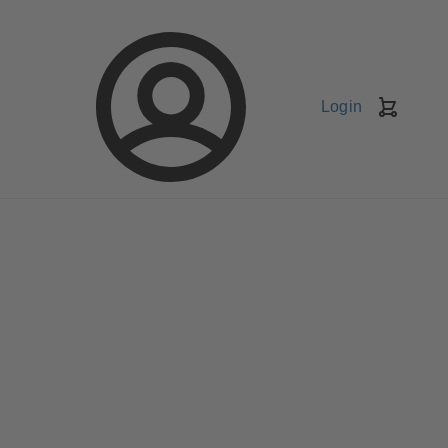
Login
Kundv