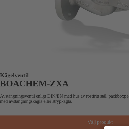
Kägelventil
BOACHEM-ZXA
Avstängningsventil enligt DIN/EN med hus av rostfritt stål, packboxpac
med avstängningskägla eller strypkägla.
Välj produkt