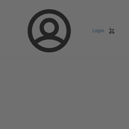
Login
Kundv