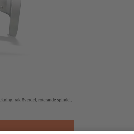
kning, rak överdel, roterande spindel,