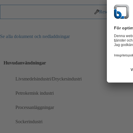
Reservdelar
Se alla dokument och nedladdningar
Huvudanvändningar
Livsmedelsindustri/Dryckesindustri
Petrokemisk industri
Processanläggningar
Sockerindustri