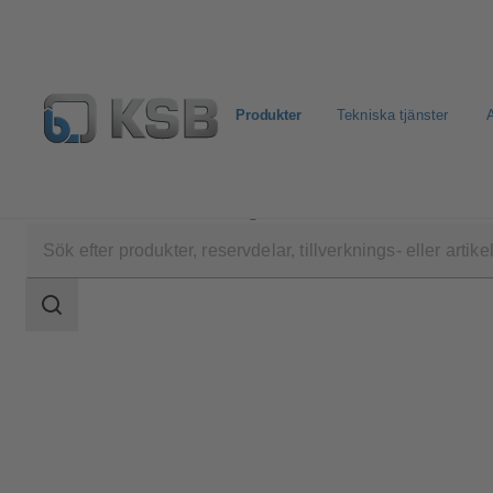
Produkter
Tekniska tjänster
A
Produkter
Produktkatalog
BOACHEM-ZXA
Sökomfattning
Sökomfattning