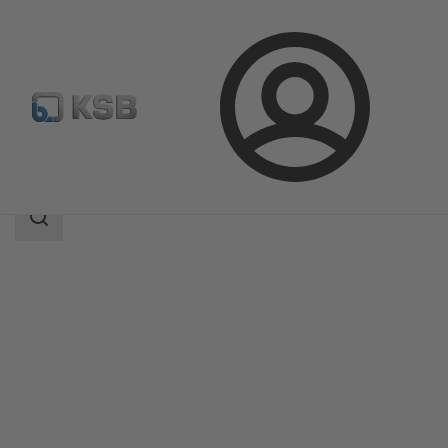
Login
Produkter
Produktkatalog
BOA-CVE H
Sökomfattning
Sökomfattning