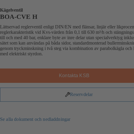
Kägelventil
BOA-CVE H
Lättservad reglerventil enligt DIN/EN med flänsar, linjär eller likprocen
reglerkarakteristik vid Kvs-värden från 0,1 till 630 m³/h och stängnings
till och med 40 bar, enklare byte av inre delar utan specialverktyg inklu
sätet som kan användas på båda sidor, standardmonterad bullerminskni
genom tryckminskning i två steg via kombination av parabolkägla och 
med elektriskt styrdon.
Kontakta KSB
Reservdelar
Se alla dokument och nedladdningar