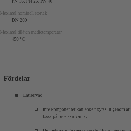
PN 16, PN 25, PN 40
Maximal nominell storlek
DN 200
Maximal tillåten medietemperatur
450 °C
Fördelar
Lättservad
Inre komponenter kan enkelt bytas ut genom att
lossa på bröstskruvarna.
Det behövs inga specialverktyg för att genomfö