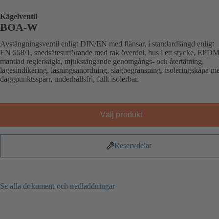
Kägelventil
BOA-W
Avstängningsventil enligt DIN/EN med flänsar, i standardlängd enligt
EN 558/1, snedsätesutförande med rak överdel, hus i ett stycke, EPDM
mantlad reglerkägla, mjukstängande genomgångs- och återtätning,
lägesindikering, låsningsanordning, slagbegränsning, isoleringskåpa m
daggpunktsspärr, underhållsfri, fullt isolerbar.
Välj produkt
Reservdelar
Se alla dokument och nedladdningar