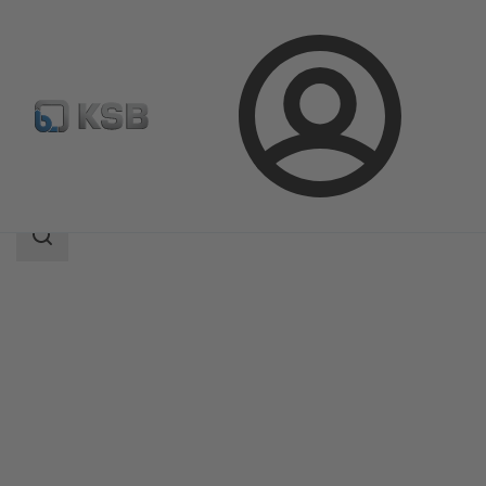
Login
Produkter
Produktkatalog
BOA-W
Sökomfattning
Sökomfattning