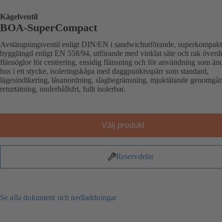
Kägelventil
BOA-SuperCompact
Avstängningsventil enligt DIN/EN i sandwichutförande, superkompak
bygglängd enligt EN 558/94, utförande med vinklat säte och rak överde
flänsöglor för centrering, ensidig flänsning och för användning som änd
hus i ett stycke, isoleringskåpa med daggpunktsspärr som standard,
lägesindikering, låsanordning, slagbegränsning, mjuktätande genomgå
returtätning, underhållsfri, fullt isolerbar.
Välj produkt
Reservdelar
Se alla dokument och nedladdningar