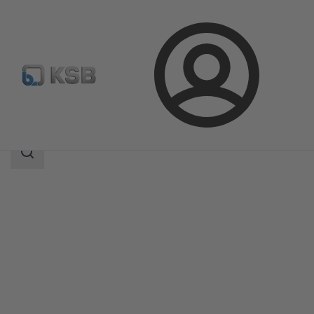
Login
Produkter
Produktkatalog
BOA-SuperCompact
Sökomfattning
Sökomfattning