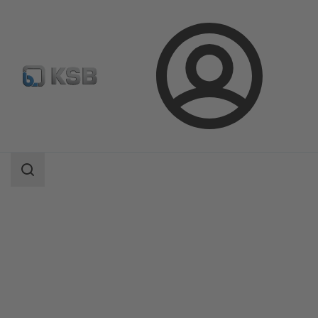
Login
Produkter
Produktkatalog
BOATRONIC 100/BOATRONIC 100 MOD
Sökomfattning
Sökomfattning