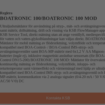
Reglera
BOATRONIC 100/BOATRONIC 100 MOD
Ultraljudsmätdator för användning på stryp-, mät- och avstängningsvent
samt mätrör, driftsättning, drift och visning via KSB FlowManager-ap
KSB Service Tool, direkt mätning utan att ange ventillyft, mediespecifi
för vatten och vatten-glykolblandningar kan väljas direkt. BOATRON
Mätdator för mobil mätning av flödesriktning, volymflöde och temperat
kompatibel med BOA-Control- / BOA-Control IMS-stryp- och
avstängningsventiler samt BOA-MP-mätrör med 6x1,2 V AA Mignon-
batterier (ingår ej), inklusive magnetiskt anslutbar sensorsats (för B
Control DN15-200) BOATRONIC 100 MOD: Mätdator för övervakni
kontinuerlig mätning av flödesriktning, volymflöde, inlopps- och
returtemperatur samt värmeeffekt och värmemängd med hjälp av ultralj
kompatibel med BOA-Control IMS stryp- och avstängningsventil oc
MP-mätrör, kommunikation via 2 analoga signaler (0/4-20 mA / 50 V/0
AC/50 V/0) DC
Kontakta KSB