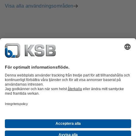
Visa alla användningsområden
Produktkatalog
KSB SupremeServ: Reservdelar
KSB SupremeServ:
Premiumservice för pumpar och ventiler
Varukorgen
Produkter
Avlopp
Vatten
Industri
VVS
Energi
Företag
Event
Nyheter
Karriärmöjligheter hos KSB
Sociala Medier