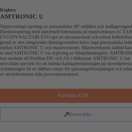
Reglera
AMTRONIC U
Öppen/stängd-styrning av pneumatiska 90°-ställdon och ändlägessignal
Direktmontering med universell bottenplatta på manöverdonet ACTAI
EVO/DYNACTAIR EVO ger en utrymmessnål och robust helhetslösn
grund av den integrerade riktningsventilen krävs inga pneumatiska led
mellan AMTRONIC U och manöverdonet. Manöverdonets ställtid kan s
in med AMTRONIC U via reglering av frånluftsmängden. AMTRON
kan anslutas till Profibus DP- och AS-i-fältbussar. AMTRONIC U har
utvecklats speciellt för att minska kablagebelastningen på styrenheterna
Anslutningen till en fältbuss sörjer för spänningsförsörjningen och inh
av styrinformation från processtyrsystemet.
Kontakta KSB
Reservdelar