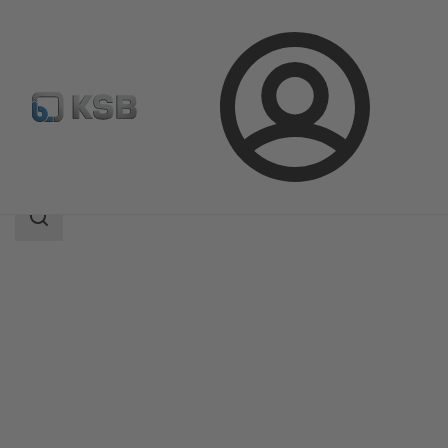
Login
Produkter
Produktkatalog
AMTRONIC U
Sökomfattning
Sökomfattning