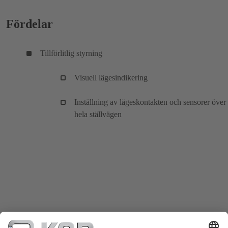
Fördelar
Tillförlitlig styrning
Visuell lägesindikering
Inställning av lägeskontakten och sensorer över
hela ställvägen