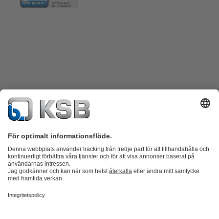
Produktkatalog
KSB SupremeServ: Reservdelar
KSB SupremeServ:
Premiumservice för pumpar och ventiler
Varukorgen
Produkter