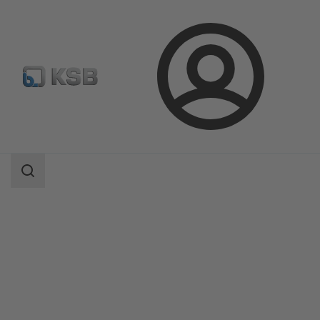
Login
Produkter
Produktkatalog
AmaDrainer Box/AmaDrainer Box Mini
Sökomfattning
Sökomfattning