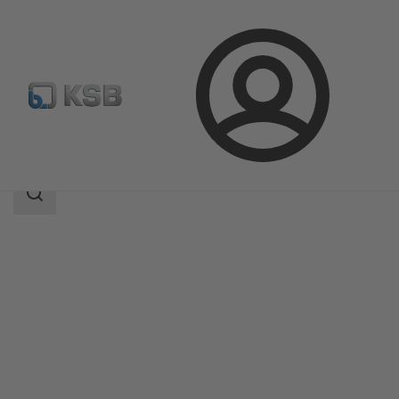
Login
Produkter
Produktkatalog
AmaDS³
Sökomfattning
Sökomfattning