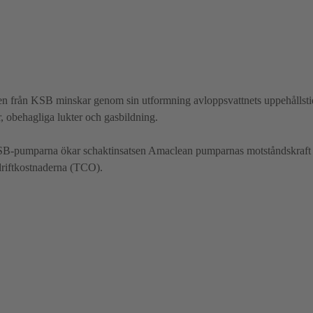
en från KSB minskar genom sin utformning avloppsvattnets uppehållstid
r, obehagliga lukter och gasbildning.
B-pumparna ökar schaktinsatsen Amaclean pumparnas motståndskraft 
driftkostnaderna (TCO).