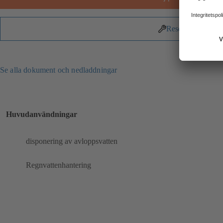
Reservdelar
Se alla dokument och nedladdningar
Huvudanvändningar
disponering av avloppsvatten
Regnvattenhantering