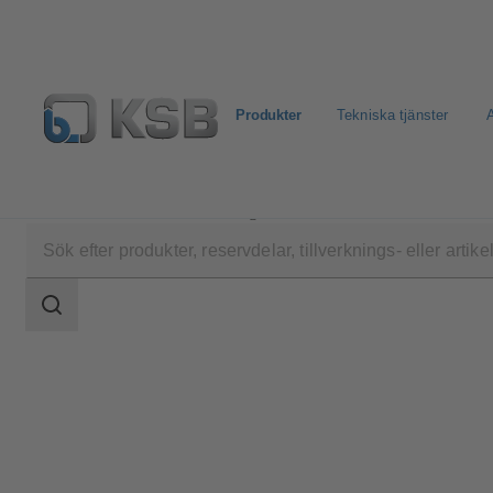
Produkter
Tekniska tjänster
A
Produkter
Produktkatalog
Amaclean
Sökomfattning
Sökomfattning