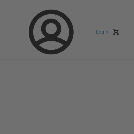
Login
Kundv