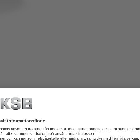
yggnadsverk eller sådana som behöver
tt förhindra att byggnadsverk blir
et luktar illa och/eller gaser frigörs.