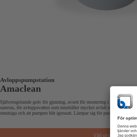
Avloppspumpstation
Amaclean
Självrengörande golv för gjutning, avsett för montering i nya betongb
saneras, för avloppsvatten som innehåller mycket avfall och fibrer, för a
smutsiga och att pumpen blir igensatt. Lämpar sig för pumpstationen där d
Välj produkt