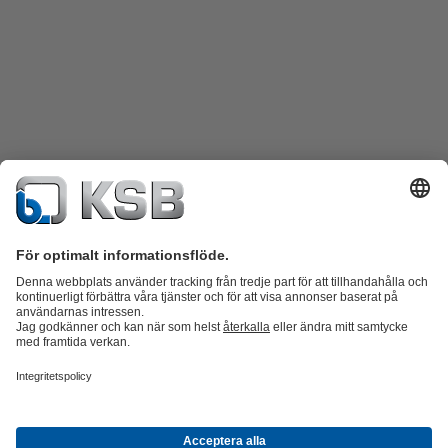
Produktkatalog
KSB SupremeServ: Reservdelar
KSB SupremeServ:
Premiumservice för pumpar och ventiler
Varukorgen
Produkter
Avlopp
Vatten
Industri
VVS
Energi