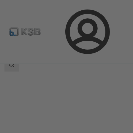
Login
Produkter
Produktkatalog
RPH-HW
Sökomfattning
Sökomfattning