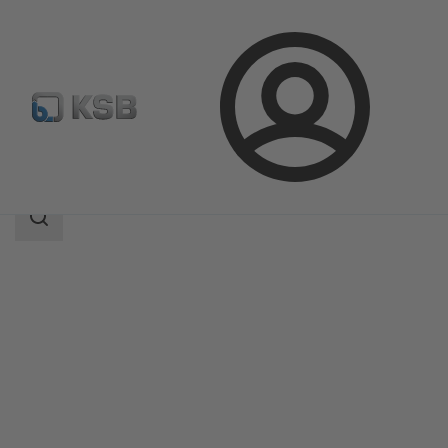
Login
Produkter
Produktkatalog
CalioTherm S
Sökomfattning
Sökomfattning