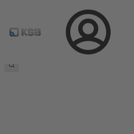
Login
Produkter
Produktkatalog
RSR
Sökomfattning
Sökomfattning