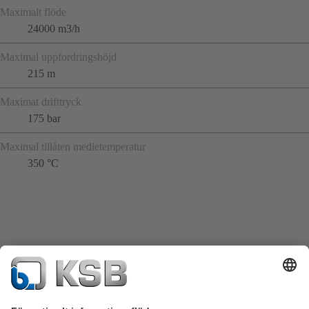
Maximalt flöde
24000 m3/h
Maximal uppfordringshöjd
215 m
Maximat drifttryck
175 bar
Maximal tillåten medietemperatur
350 °C