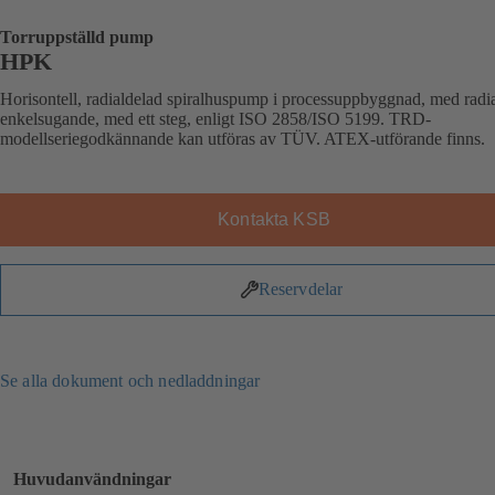
Torruppställd pump
HPK
Horisontell, radialdelad spiralhuspump i processuppbyggnad, med radia
enkelsugande, med ett steg, enligt ISO 2858/ISO 5199. TRD-
modellseriegodkännande kan utföras av TÜV. ATEX-utförande finns.
Kontakta KSB
Reservdelar
Se alla dokument och nedladdningar
Huvudanvändningar