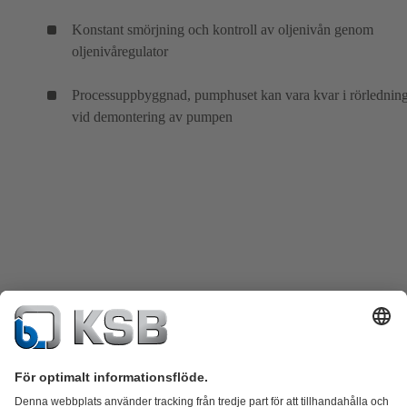
Konstant smörjning och kontroll av oljenivån genom
oljenivåregulator
Processuppbyggnad, pumphuset kan vara kvar i rörlednin
vid demontering av pumpen