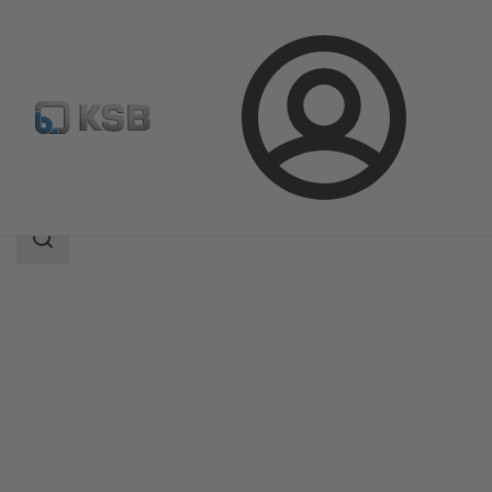
Login
Produkter
Produktkatalog
HPK
Sökomfattning
Sökomfattning