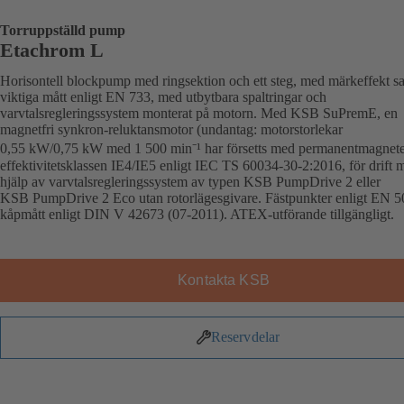
Torruppställd pump
Etachrom L
Horisontell blockpump med ringsektion och ett steg, med märkeffekt s
viktiga mått enligt EN 733, med utbytbara spaltringar och
varvtalsregleringssystem monterat på motorn. Med KSB SuPremE, en
magnetfri synkron-reluktansmotor (undantag: motorstorlekar
0,55 kW/0,75 kW med 1 500 min⁻¹ har försetts med permanentmagneter
effektivitetsklassen IE4/IE5 enligt IEC TS 60034-30-2:2016, för drift 
hjälp av varvtalsregleringssystem av typen KSB PumpDrive 2 eller
KSB PumpDrive 2 Eco utan rotorlägesgivare. Fästpunkter enligt EN 5
kåpmått enligt DIN V 42673 (07-2011). ATEX-utförande tillgängligt.
Kontakta KSB
Reservdelar