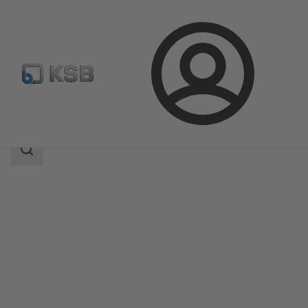
Login
Produkter
Produktkatalog
Etachrom L
Sökomfattning
Sökomfattning