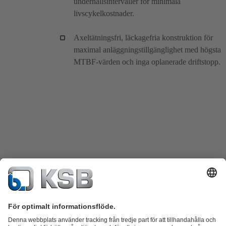
underhållsintervaller för minimala
livscykelkostnader.
Axeltätningsfri, läckagefria konstruktion för
maximal anläggningstillgänglighet med högsta
MTBF-värden och inga oplanerade driftstopp.