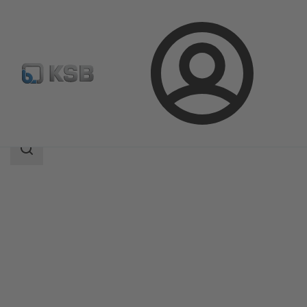
Login
Produkter
Produktkatalog
EtaSeco
Sökomfattning
Sökomfattning