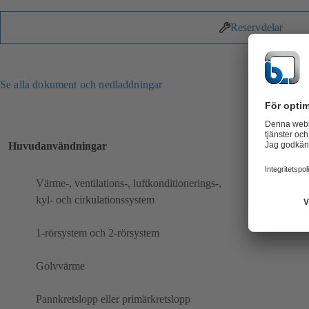
Reservdelar
Se alla dokument och nedladdningar
Huvudanvändningar
Värme-, ventilations-, luftkonditionerings-,
kyl- och cirkulationssystem
1-rörsystem och 2-rörsystem
Golvvärme
Pannkretslopp eller primärkretslopp