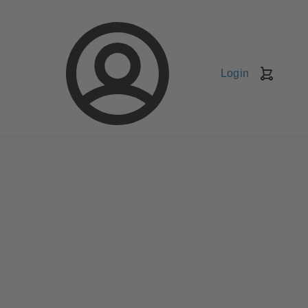
Login
Kundv