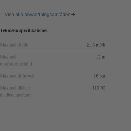
Visa alla användningsområden
Tekniska specifikationer
Maximalt flöde
21.8 m3/h
Maximal
12 m
uppfordringshöjd
Maximat drifttryck
16 bar
Maximal tillåten
110 °C
medietemperatur