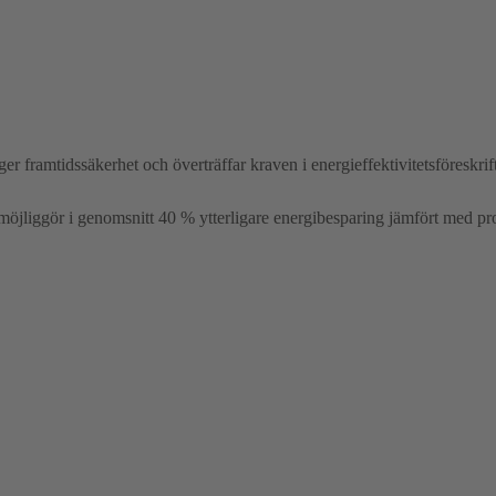
r framtidssäkerhet och överträffar kraven i energieffektivitetsföreskrif
jliggör i genomsnitt 40 % ytterligare energibesparing jämfört med pro