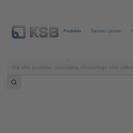
Produkter
Tekniska tjänster
A
Produkter
Produktkatalog
Calio Pro Z
Sökomfattning
Sökomfattning