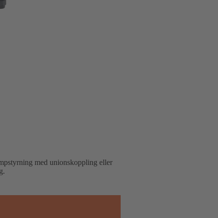
umpstyrning med unionskoppling eller
g.