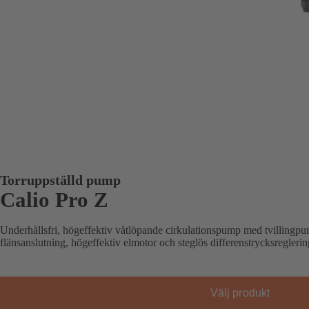
Torruppställd pump
Calio Pro Z
Underhållsfri, högeffektiv våtlöpande cirkulationspump med tvillingp
flänsanslutning, högeffektiv elmotor och steglös differenstrycksreglerin
Välj produkt