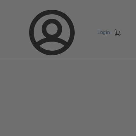
Login
Kundv