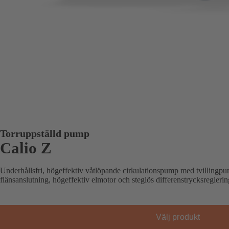
Torruppställd pump
Calio Z
Underhållsfri, högeffektiv våtlöpande cirkulationspump med tvillingp
flänsanslutning, högeffektiv elmotor och steglös differenstrycksreglerin
Välj produkt