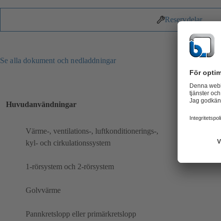
Reservdelar
Se alla dokument och nedladdningar
Huvudanvändningar
Värme-, ventilations-, luftkonditionerings-,
kyl- och cirkulationssystem
1-rörsystem och 2-rörsystem
Golvvärme
Pannkretslopp eller primärkretslopp