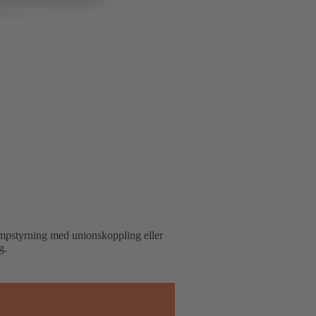
umpstyrning med unionskoppling eller
g.