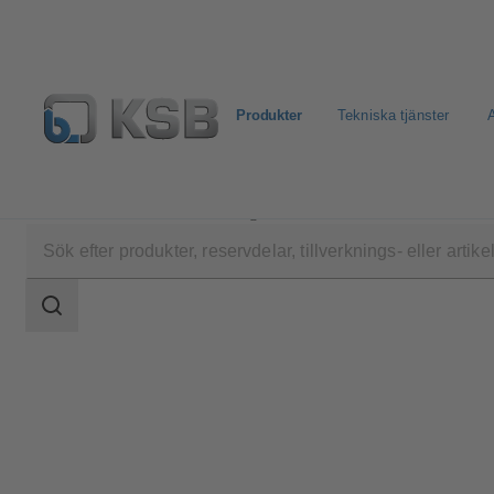
Produkter
Tekniska tjänster
A
Produkter
Produktkatalog
Calio Z
Sökomfattning
Sökomfattning