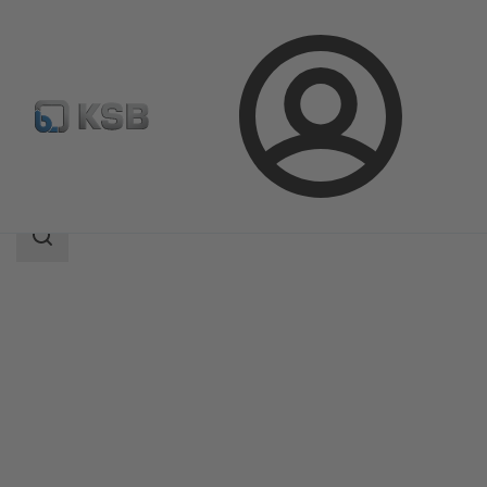
Login
Produkter
Produktkatalog
PNW
Sökomfattning
Sökomfattning