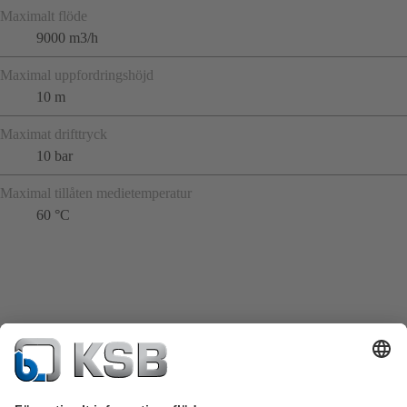
Maximalt flöde
9000 m3/h
Maximal uppfordringshöjd
10 m
Maximat drifttryck
10 bar
Maximal tillåten medietemperatur
60 °C