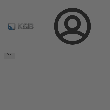
Login
Produkter
Produktkatalog
WKTB
Sökomfattning
Sökomfattning