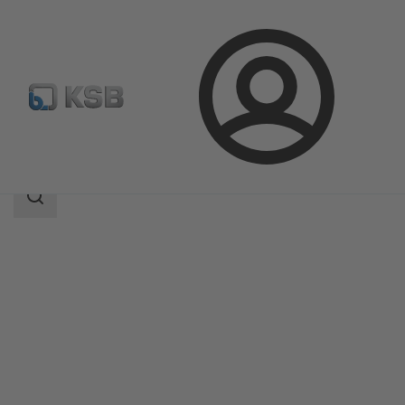
Login
Produkter
Produktkatalog
B pump
Sökomfattning
Sökomfattning