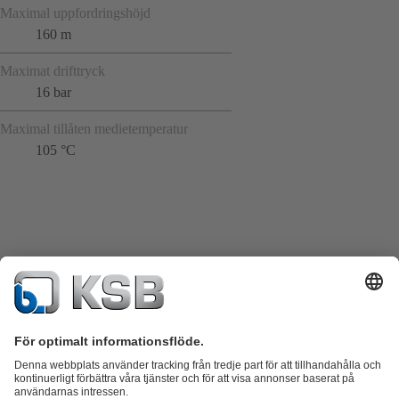
Maximal uppfordringshöjd
160 m
Maximat drifttryck
16 bar
Maximal tillåten medietemperatur
105 °C