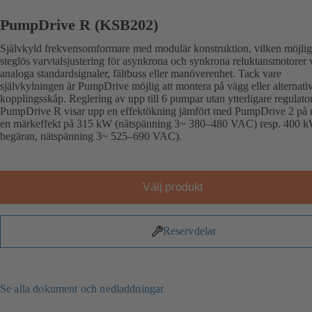
PumpDrive R (KSB202)
Självkyld frekvensomformare med modulär konstruktion, vilken möjlig
steglös varvtalsjustering för asynkrona och synkrona reluktansmotorer 
analoga standardsignaler, fältbuss eller manöverenhet. Tack vare
självkylningen är PumpDrive möjlig att montera på vägg eller alternativ
kopplingsskåp. Reglering av upp till 6 pumpar utan ytterligare regulator
PumpDrive R visar upp en effektökning jämfört med PumpDrive 2 på u
en märkeffekt på 315 kW (nätspänning 3~ 380–480 VAC) resp. 400 k
begäran, nätspänning 3~ 525–690 VAC).
Välj produkt
Reservdelar
Se alla dokument och nedladdningar