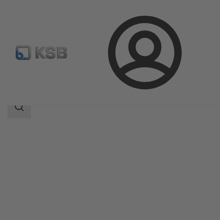
Login
Produkter
Produktkatalog
PumpDrive R (KSB202)
Sökomfattning
Sökomfattning