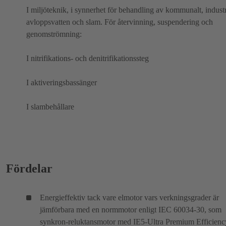
I miljöteknik, i synnerhet för behandling av kommunalt, industr
avloppsvatten och slam. För återvinning, suspendering och
genomströmning:
I nitrifikations- och denitrifikationssteg
I aktiveringsbassänger
I slambehållare
Fördelar
Energieffektiv tack vare elmotor vars verkningsgrader är
jämförbara med en normmotor enligt IEC 60034-30, som
synkron-reluktansmotor med IE5-Ultra Premium Efficienc