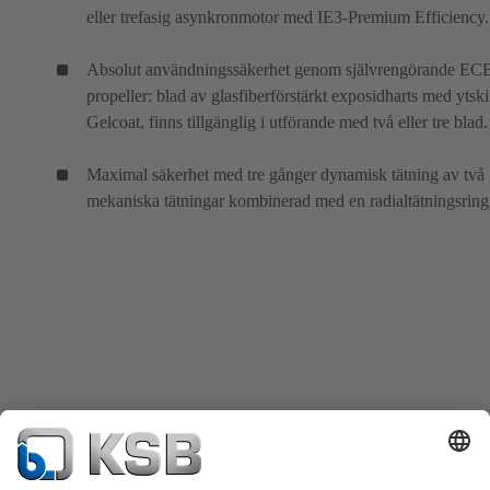
eller trefasig asynkronmotor med IE3-Premium Efficiency.
Absolut användningssäkerhet genom självrengörande EC
propeller: blad av glasfiberförstärkt exposidharts med ytski
Gelcoat, finns tillgänglig i utförande med två eller tre blad.
Maximal säkerhet med tre gånger dynamisk tätning av två
mekaniska tätningar kombinerad med en radialtätningsring