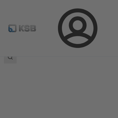
Login
Produkter
Produktkatalog
AmaProp
Sökomfattning
Sökomfattning