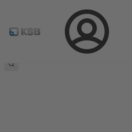
Login
Produkter
Produktkatalog
4WD
Sökomfattning
Sökomfattning