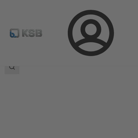
Login
Produkter
Produktkatalog
5HGTC
Sökomfattning
Sökomfattning